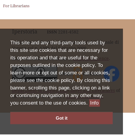
For Librarians
Iperstoria
ISSN
2281-4582
Iscrizione nel Registro della Stampa del Tribunale di
This site and any third-party tools used by
Verona col n. 1399 dal 6 giugno 2000.
this site use cookies that are necessary for
its operation and that are useful for the
This work is licensed under a
CC BY 4.0 Licence
.
purposes outlined in the cookie policy. To
learn more or opt out of some or all cookies,
please see the cookie policy. By closing this
banner, scrolling this page, clicking on a link
Department of Foreign Languages and Literatures
of
or continuing navigation in any other way,
the University of Verona |
Privacy Statement
you consent to the use of cookies.
Info
Got it