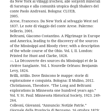
da New York ai villaggi irochesi, alle sorgenti minerali
di Saratoga e alla comunità utopica degli Shakers del
conte Paolo Andreani. Bologna: CLUEB,
2005.
Arese, Francesco. Da New York al selvaggio West nel
1837. Le note di viaggio del conte Arese. Palermo:
Sellerio, 2001.
Beltrami, Giacomo Costantino. A Pilgrimage in Europe
and America, leading to the discovery of the sources
of the Mississippi and Bloody river; with a description
of the whole course of the Ohio. Vol. I, II. London:
Printed for Hunt and Clarke, 1828.
---. La Découverte des sources du Mississippi et de la
rivière Sanglante. Vol. I. Nouvelle Orléans: Benjamin
Levy, 1824.
Brilli, Attilio. Dove finiscono le mappe: storie di
esplorazione e conquista. Bologna: Il Mulino, 2012.
Christianson, Theodore. “The Long and Beltrami
explorations in Minnesota one hundred years ago.”
Vol. V. St. Paul: Minnesota Historical Society, 1923. 249-
264.
Colleoni, Giovanni. “Annuncio: Notizie Patrie.”
Giornale della Provincia di Bergamo, 16 ottobre 1829: