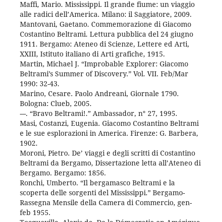
Maffi, Mario. Mississippi. Il grande fiume: un viaggio
alle radici dell’America. Milano: il Saggiatore, 2009.
Mantovani, Gaetano. Commemorazione di Giacomo
Costantino Beltrami. Lettura pubblica del 24 giugno
1911. Bergamo: Ateneo di Scienze, Lettere ed Arti,
XXIII, Istituto italiano di Arti grafiche, 1915.
Martin, Michael J. “Improbable Explorer: Giacomo
Beltrami’s Summer of Discovery.” Vol. VII. Feb/Mar
1990: 32-43.
Marino, Cesare. Paolo Andreani, Giornale 1790.
Bologna: Clueb, 2005.
---. “Bravo Beltrami!.” Ambassador, n° 27, 1995.
Masi, Costanzi, Eugenia. Giacomo Costantino Beltrami
e le sue esplorazioni in America. Firenze: G. Barbera,
1902.
Moroni, Pietro. De’ viaggi e degli scritti di Costantino
Beltrami da Bergamo, Dissertazione letta all’Ateneo di
Bergamo. Bergamo: 1856.
Ronchi, Umberto. “Il bergamasco Beltrami e la
scoperta delle sorgenti del Mississippi.” Bergamo-
Rassegna Mensile della Camera di Commercio, gen-
feb 1955.