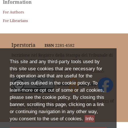
Information
For Authors
For Librarians
Iperstoria
ISSN
2281-4582
Iscrizione nel Registro della Stampa del Tribunale di
Verona col n. 1399 dal 6 giugno 2000.
This site and any third-party tools used by
this site use cookies that are necessary for
This work is licensed under a
CC BY 4.0 Licence
.
its operation and that are useful for the
purposes outlined in the cookie policy. To
learn more or opt out of some or all cookies,
please see the cookie policy. By closing this
Department of Foreign Languages and Literatures
of
banner, scrolling this page, clicking on a link
the University of Verona |
Privacy Statement
or continuing navigation in any other way,
you consent to the use of cookies.
Info